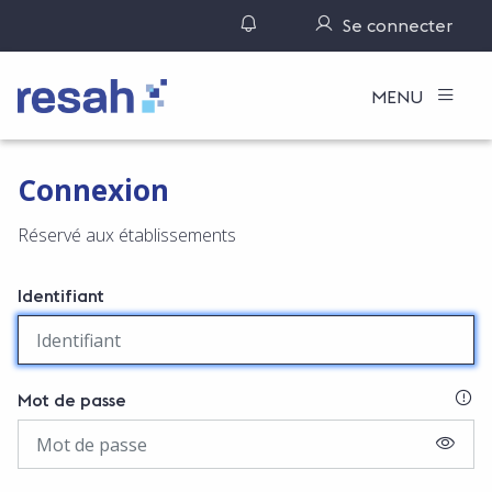
Gérer ses notifications
Se connecter
Logo Resah
MENU
Connexion
Réservé aux établissements
Identifiant
SI
Mot de passe
AFFIC