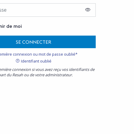
AFFICHER LE MOT D
nir de moi
SE CONNECTER
emière connexion ou mot de passe oublié*
Identifiant oublié
emière connexion si vous avez reçu vos identifiants de
part du Resah ou de votre administrateur.