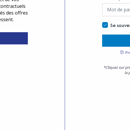
contractuels
és des offres
essent.
Se souve
Pr
*Cliquez sur pr
la 