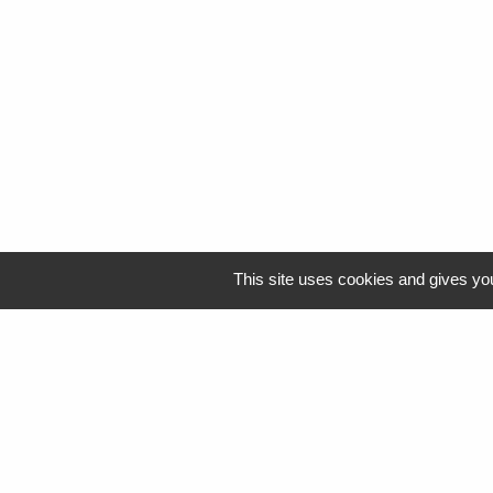
This site uses cookies and gives you
Logo Resah