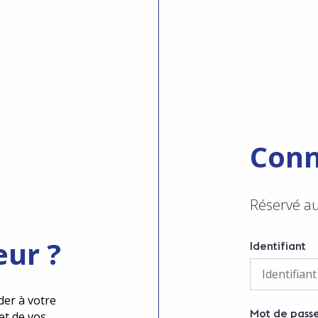
Conn
Réservé a
eur ?
Identifiant
der à votre
Mot de pass
et de vos