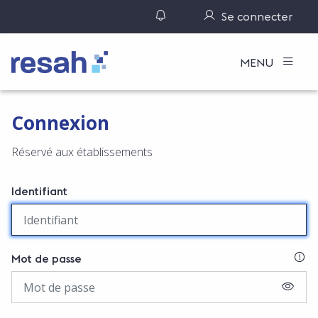
Gérer ses notifications
Se connecter
Logo Resah
MENU
Connexion
Réservé aux établissements
Identifiant
SI
Mot de passe
AFFIC