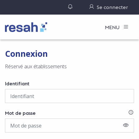
Gérer ses notifications
Se connecter
Logo Resah
MENU
Connexion
Réservé aux établissements
Identifiant
SI
Mot de passe
AFFIC