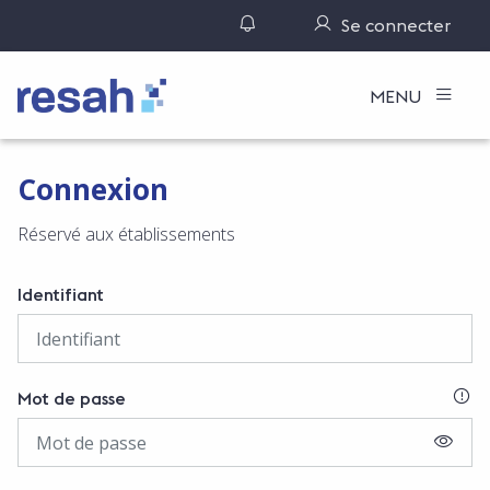
Gérer ses notifications
Se connecter
Logo Resah
MENU
Connexion
Réservé aux établissements
Identifiant
SI
Mot de passe
AFFIC