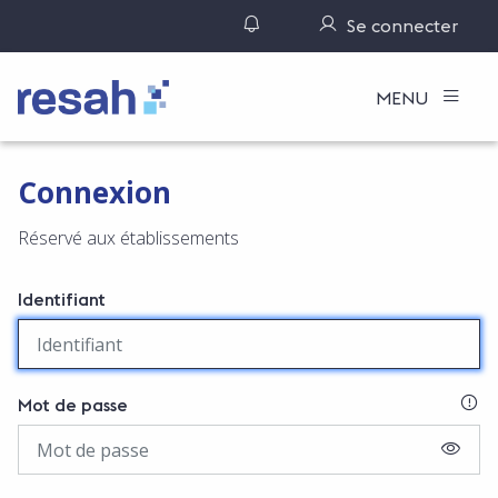
Gérer ses notifications
Se connecter
Logo Resah
MENU
Connexion
Réservé aux établissements
Identifiant
SI
Mot de passe
AFFIC