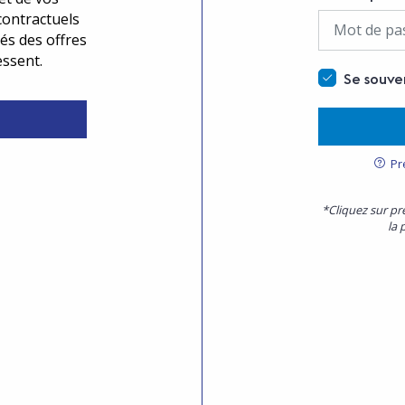
contractuels
és des offres
essent.
Se souve
Pr
*Cliquez sur pr
la 