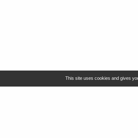
This site uses cookies and gives you
Logo Resah