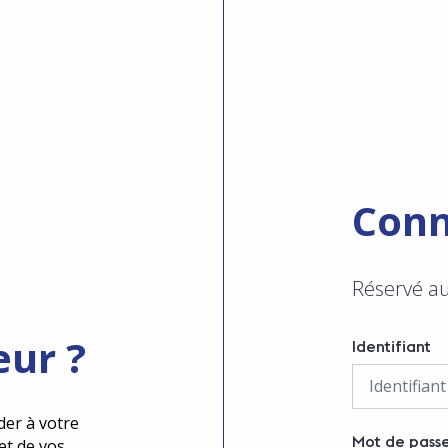
Conn
Réservé a
eur ?
Identifiant
der à votre
Mot de pass
et de vos