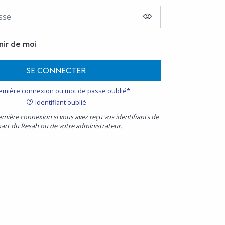
AFFICHER LE MOT D
nir de moi
SE CONNECTER
emière connexion ou mot de passe oublié*
Identifiant oublié
emière connexion si vous avez reçu vos identifiants de
part du Resah ou de votre administrateur.