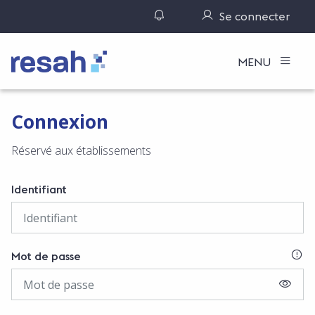
Gérer ses notifications
Se connecter
Logo Resah
MENU
Connexion
Réservé aux établissements
Identifiant
SI
Mot de passe
AFFIC