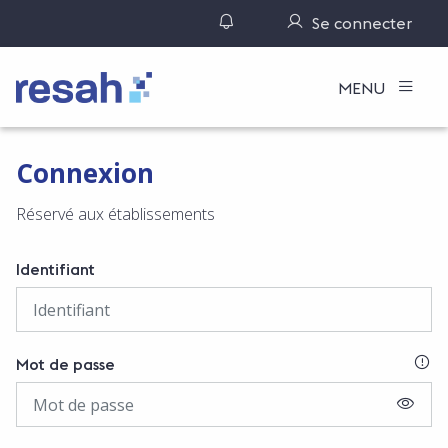
Gérer ses notifications
Se connecter
Logo Resah
MENU
Connexion
Réservé aux établissements
Identifiant
SI
Mot de passe
AFFIC