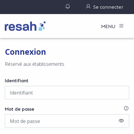
Gérer ses notifications
Se connecter
Logo Resah
MENU
Connexion
Réservé aux établissements
Identifiant
SI
Mot de passe
AFFIC