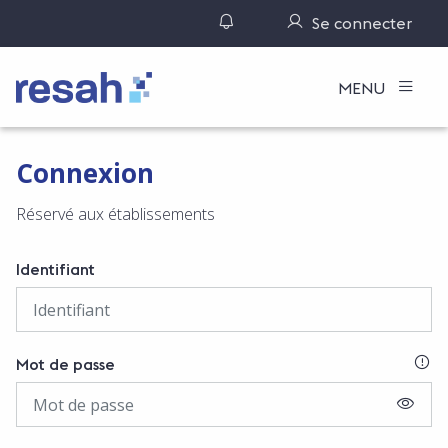
Gérer ses notifications
Se connecter
Logo Resah
MENU
Connexion
Réservé aux établissements
Identifiant
SI
Mot de passe
AFFIC