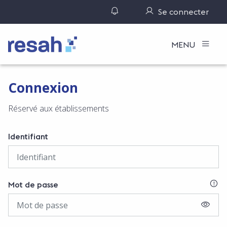
Gérer ses notifications
Se connecter
Logo Resah
MENU
Connexion
Réservé aux établissements
Identifiant
SI
Mot de passe
AFFIC