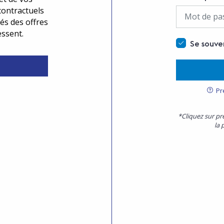
contractuels
és des offres
essent.
Se souve
Pr
*Cliquez sur pr
la 