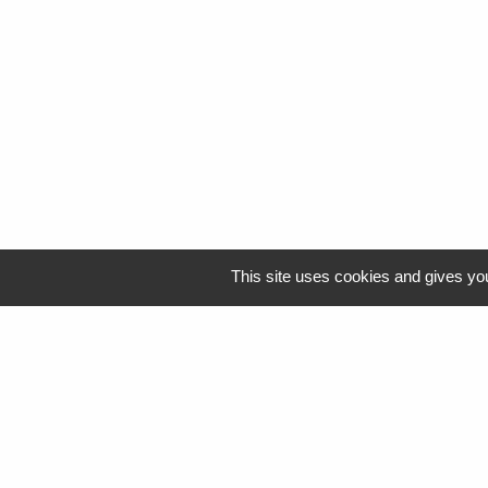
This site uses cookies and gives you
Logo Resah