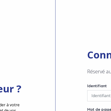
Conn
Réservé a
eur ?
Identifiant
der à votre
Mot de pass
et de vos