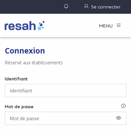
Gérer ses notifications
Se connecter
Logo Resah
MENU
Connexion
Réservé aux établissements
Identifiant
SI
Mot de passe
AFFIC