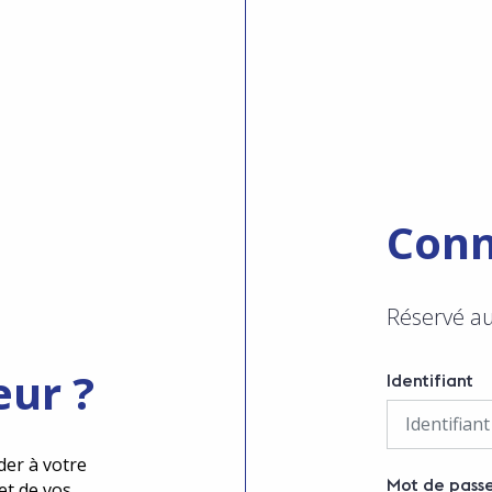
Conn
Réservé a
eur ?
Identifiant
der à votre
Mot de pass
et de vos