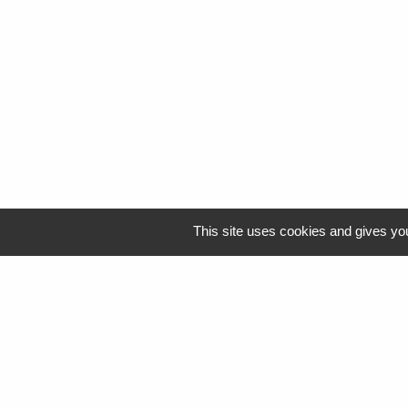
This site uses cookies and gives you
Logo Resah