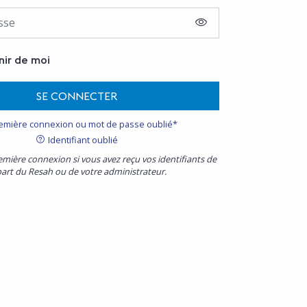
AFFICHER LE MOT D
nir de moi
SE CONNECTER
emière connexion ou mot de passe oublié*
Identifiant oublié
emière connexion si vous avez reçu vos identifiants de
part du Resah ou de votre administrateur.