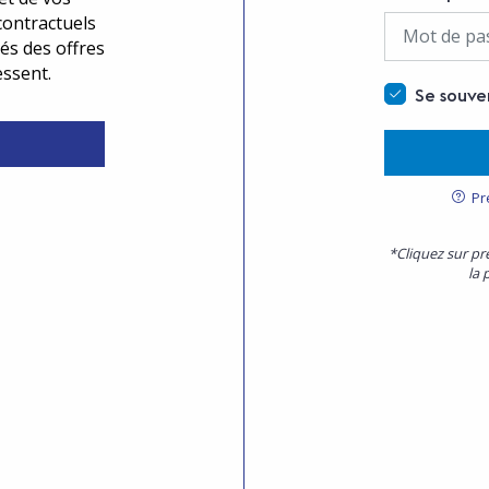
contractuels
és des offres
essent.
Se souve
Pr
*Cliquez sur pr
la 