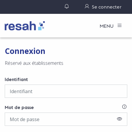
Gérer ses notifications
Se connecter
Logo Resah
MENU
Connexion
Réservé aux établissements
Identifiant
SI
Mot de passe
AFFIC