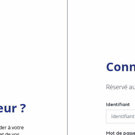
Conn
Réservé a
eur ?
Identifiant
der à votre
Mot de pass
et de vos