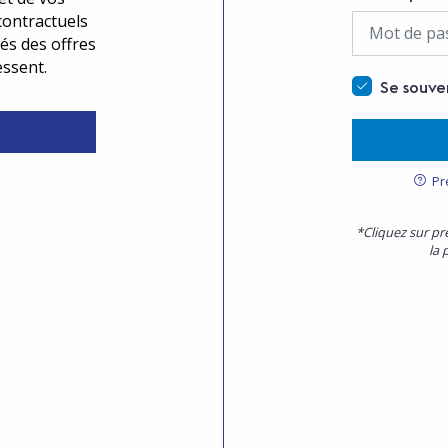
contractuels
és des offres
essent.
Se souve
Pr
*Cliquez sur pr
la 