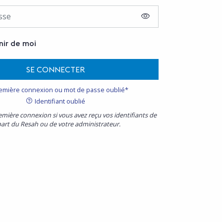
AFFICHER LE MOT D
nir de moi
SE CONNECTER
emière connexion ou mot de passe oublié*
Identifiant oublié
emière connexion si vous avez reçu vos identifiants de
part du Resah ou de votre administrateur.