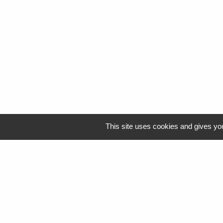
This site uses cookies and gives you
Logo Resah