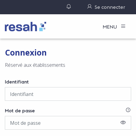
Gérer ses notifications
Se connecter
Logo Resah
MENU
Connexion
Réservé aux établissements
Identifiant
SI
Mot de passe
AFFIC