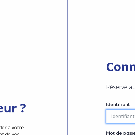
Conn
Réservé a
eur ?
Identifiant
der à votre
Mot de pass
et de vos