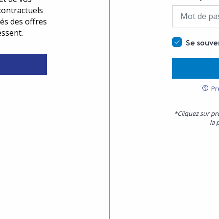
contractuels
és des offres
essent.
Se souve
Pr
*Cliquez sur pr
la 