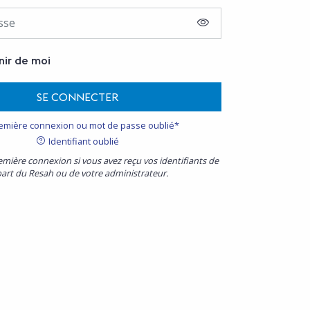
AFFICHER LE MOT D
nir de moi
SE CONNECTER
emière connexion ou mot de passe oublié*
Identifiant oublié
emière connexion si vous avez reçu vos identifiants de
part du Resah ou de votre administrateur.