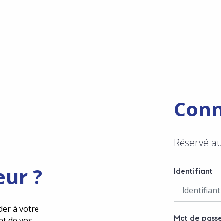
Conn
Réservé a
eur ?
Identifiant
der à votre
Mot de pass
et de vos