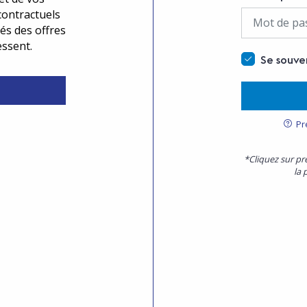
contractuels
és des offres
essent.
Se souve
Pr
*Cliquez sur pr
la 