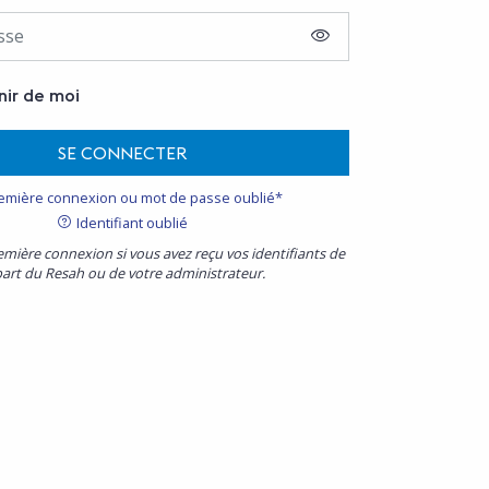
AFFICHER LE MOT D
nir de moi
SE CONNECTER
emière connexion ou mot de passe oublié*
Identifiant oublié
emière connexion si vous avez reçu vos identifiants de
part du Resah ou de votre administrateur.