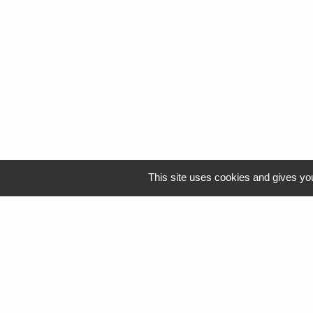
This site uses cookies and gives you
Logo Resah