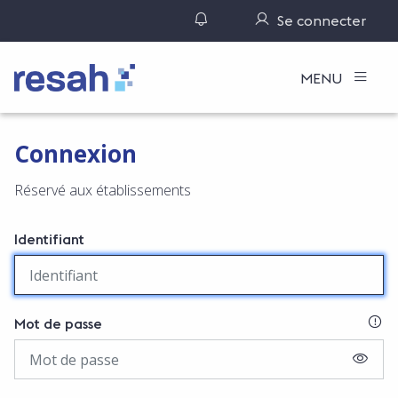
Gérer ses notifications
Se connecter
Logo Resah
MENU
Connexion
Réservé aux établissements
Identifiant
SI
Mot de passe
AFFIC