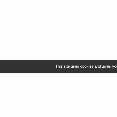
This site uses cookies and gives you
Logo Resah