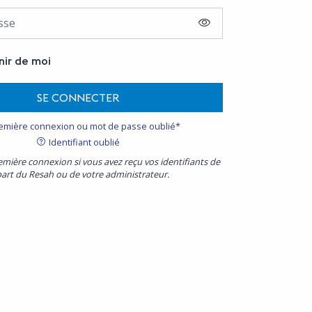
AFFICHER LE MOT D
nir de moi
SE CONNECTER
emière connexion ou mot de passe oublié*
Identifiant oublié
emière connexion si vous avez reçu vos identifiants de
part du Resah ou de votre administrateur.