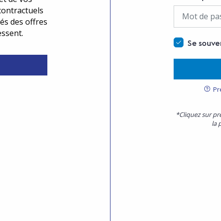
contractuels
és des offres
essent.
Se souve
Pr
*Cliquez sur pr
la 