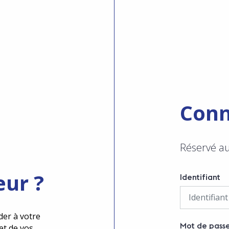
Conn
Réservé a
eur ?
Identifiant
der à votre
Mot de pass
et de vos