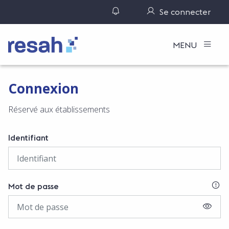
Gérer ses notifications
Se connecter
Logo Resah
MENU
Connexion
Réservé aux établissements
Identifiant
SI
Mot de passe
AFFIC