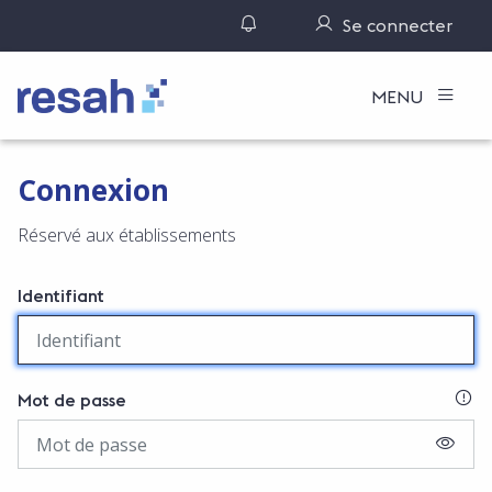
Gérer ses notifications
Se connecter
Logo Resah
MENU
Connexion
Réservé aux établissements
Identifiant
SI
Mot de passe
AFFIC