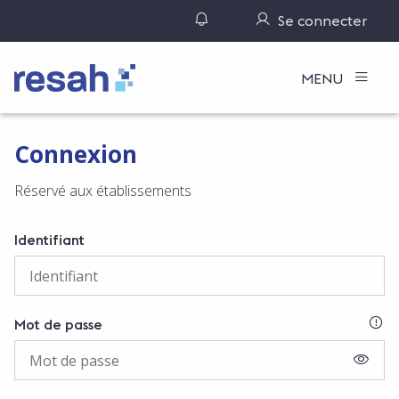
Gérer ses notifications
Se connecter
Logo Resah
MENU
Connexion
Réservé aux établissements
Identifiant
SI
Mot de passe
AFFIC