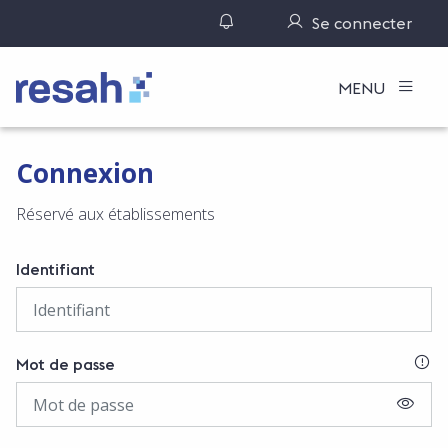
Gérer ses notifications
Se connecter
Logo Resah
MENU
Connexion
Réservé aux établissements
Identifiant
SI
Mot de passe
AFFIC