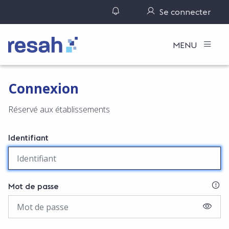
Gérer ses notifications
Se connecter
Logo Resah
MENU
Connexion
Réservé aux établissements
Identifiant
SI
Mot de passe
AFFIC