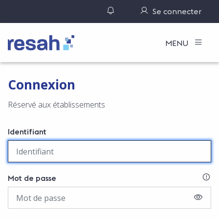
Gérer ses notifications
Se connecter
Logo Resah
MENU
Connexion
Réservé aux établissements
Identifiant
SI
Mot de passe
AFFIC