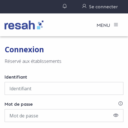
Gérer ses notifications
Se connecter
Logo Resah
MENU
Connexion
Réservé aux établissements
Identifiant
SI
Mot de passe
AFFIC