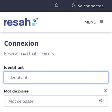
Gérer ses notifications
Se connecter
Logo Resah
MENU
Connexion
Réservé aux établissements
Identifiant
SI
Mot de passe
AFFIC