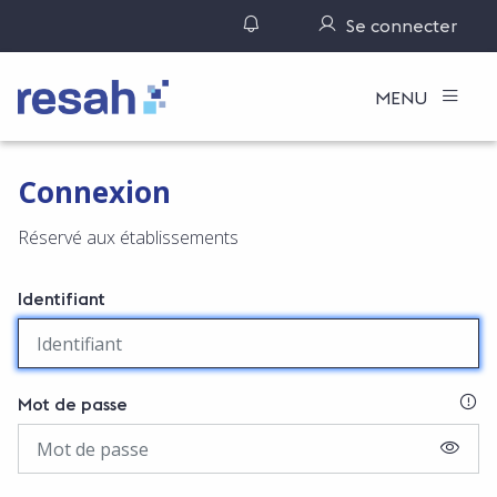
Gérer ses notifications
Se connecter
Logo Resah
MENU
Connexion
Réservé aux établissements
Identifiant
SI
Mot de passe
AFFIC