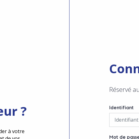
Conn
Réservé a
eur ?
Identifiant
der à votre
Mot de pass
et de vos