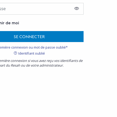
AFFICHER LE MOT D
nir de moi
SE CONNECTER
emière connexion ou mot de passe oublié*
Identifiant oublié
emière connexion si vous avez reçu vos identifiants de
part du Resah ou de votre administrateur.