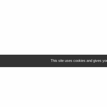
This site uses cookies and gives you
Logo Resah