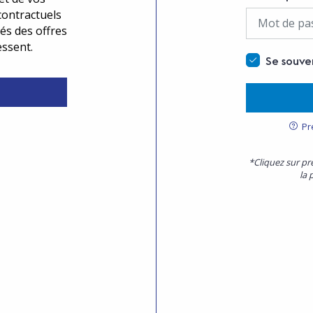
contractuels
és des offres
essent.
Se souve
Pr
*Cliquez sur pr
la 