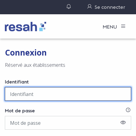
Gérer ses notifications
Se connecter
Logo Resah
MENU
Connexion
Réservé aux établissements
Identifiant
SI
Mot de passe
AFFIC