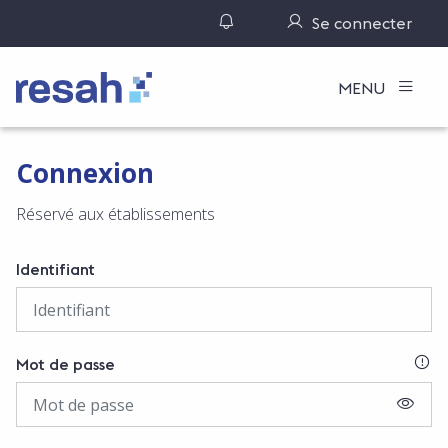
Gérer ses notifications
Se connecter
Logo Resah
MENU
Connexion
Réservé aux établissements
Identifiant
SI
Mot de passe
AFFIC