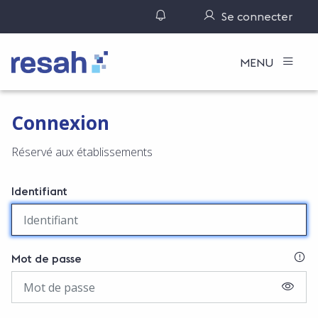
Gérer ses notifications
Se connecter
Logo Resah
MENU
Connexion
Réservé aux établissements
Identifiant
SI
Mot de passe
AFFIC