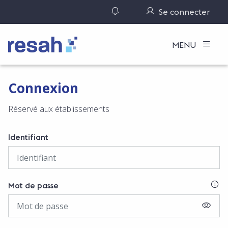
Gérer ses notifications
Se connecter
Logo Resah
MENU
Connexion
Réservé aux établissements
Identifiant
SI
Mot de passe
AFFIC