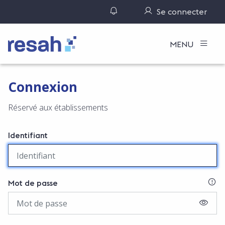
Gérer ses notifications
Se connecter
Logo Resah
MENU
Connexion
Réservé aux établissements
Identifiant
SI
Mot de passe
AFFIC