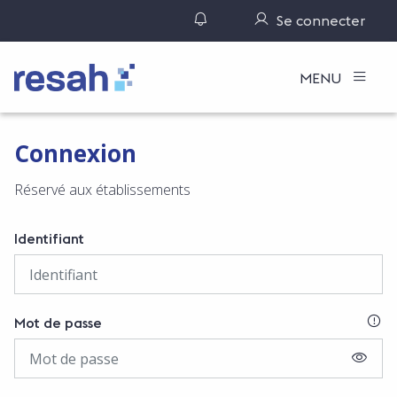
Gérer ses notifications
Se connecter
Logo Resah
MENU
Connexion
Réservé aux établissements
Identifiant
SI
Mot de passe
AFFIC