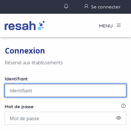
Gérer ses notifications
Se connecter
Logo Resah
MENU
Connexion
Réservé aux établissements
Identifiant
SI
Mot de passe
AFFIC