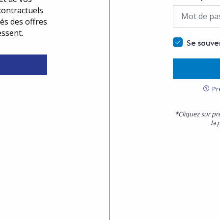
contractuels
és des offres
essent.
Se souve
Pr
*Cliquez sur pr
la 