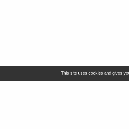
This site uses cookies and gives you
Logo Resah