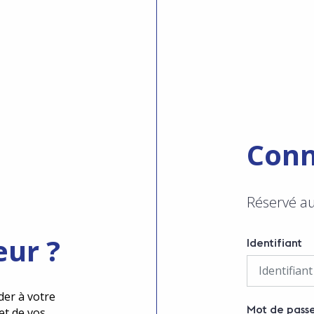
Conn
Réservé a
eur ?
Identifiant
der à votre
Mot de pass
et de vos