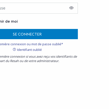
AFFICHER LE MOT D
nir de moi
SE CONNECTER
emière connexion ou mot de passe oublié*
Identifiant oublié
emière connexion si vous avez reçu vos identifiants de
part du Resah ou de votre administrateur.