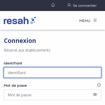
Gérer ses notifications
Se connecter
Logo Resah
MENU
Connexion
Réservé aux établissements
Identifiant
SI
Mot de passe
AFFIC