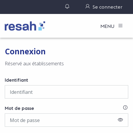
Gérer ses notifications
Se connecter
Logo Resah
MENU
Connexion
Réservé aux établissements
Identifiant
SI
Mot de passe
AFFIC