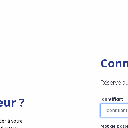
Conn
Réservé a
eur ?
Identifiant
der à votre
Mot de pass
et de vos