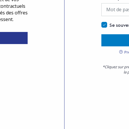
contractuels
és des offres
essent.
Se souve
Pr
*Cliquez sur pr
la 