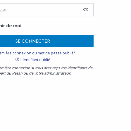
AFFICHER LE MOT D
nir de moi
SE CONNECTER
emière connexion ou mot de passe oublié*
Identifiant oublié
emière connexion si vous avez reçu vos identifiants de
part du Resah ou de votre administrateur.