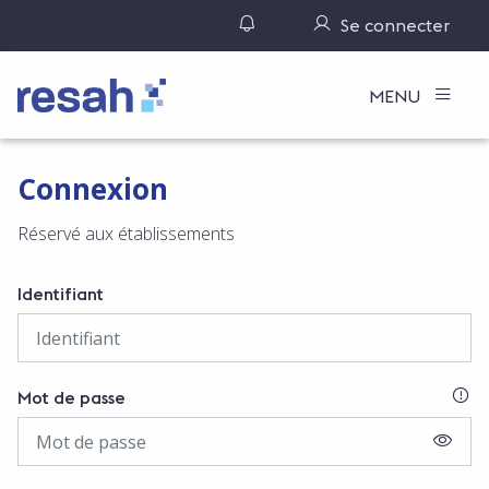
Gérer ses notifications
Se connecter
Logo Resah
MENU
Connexion
Réservé aux établissements
Identifiant
SI
Mot de passe
AFFIC