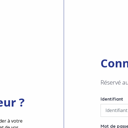
Conn
Réservé a
eur ?
Identifiant
der à votre
Mot de pass
et de vos