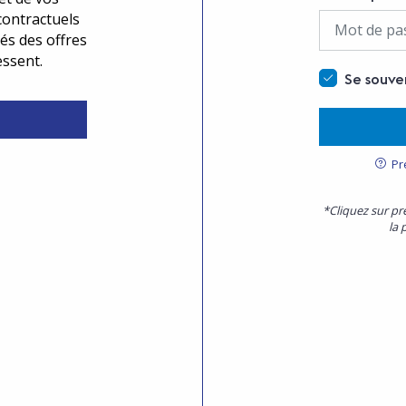
contractuels
és des offres
essent.
Se souve
Pr
*Cliquez sur pr
la 