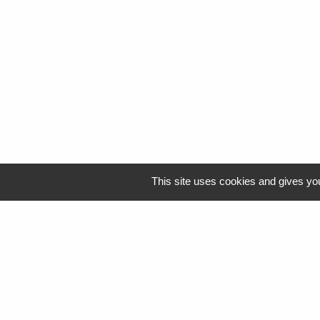
This site uses cookies and gives you
Logo Resah