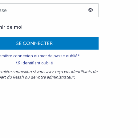
AFFICHER LE MOT D
nir de moi
SE CONNECTER
emière connexion ou mot de passe oublié*
Identifiant oublié
emière connexion si vous avez reçu vos identifiants de
part du Resah ou de votre administrateur.