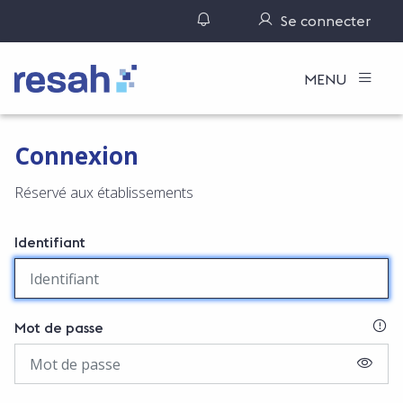
Gérer ses notifications
Se connecter
Logo Resah
MENU
Connexion
Réservé aux établissements
Identifiant
SI
Mot de passe
AFFIC