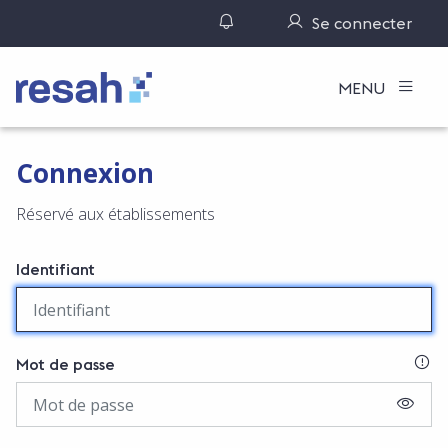
Gérer ses notifications
Se connecter
Logo Resah
MENU
Connexion
Réservé aux établissements
Identifiant
SI
Mot de passe
AFFIC