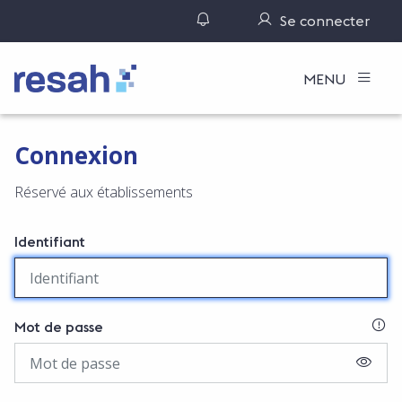
Gérer ses notifications
Se connecter
Logo Resah
MENU
Connexion
Réservé aux établissements
Identifiant
SI
Mot de passe
AFFIC