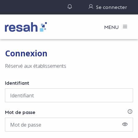
Gérer ses notifications
Se connecter
Logo Resah
MENU
Connexion
Réservé aux établissements
Identifiant
SI
Mot de passe
AFFIC