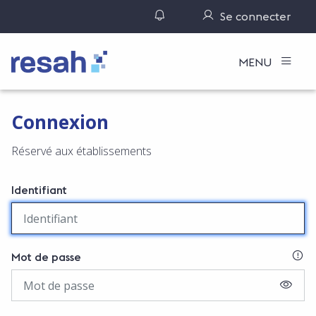
Gérer ses notifications
Se connecter
Logo Resah
MENU
Connexion
Réservé aux établissements
Identifiant
SI
Mot de passe
AFFIC